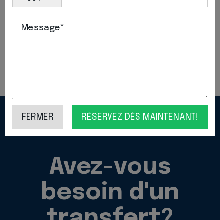
Partager
Message*
Revenir
FERMER
RÉSERVEZ DÈS MAINTENANT!
Avez-vous
besoin d'un
transfert?