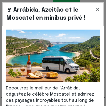
LIVRE
FRANÇ
FR
×
TRANSFERT
🍷 Arrábida, Azeitão et le
Moscatel en minibus privé !
Commencer
Flotte
MERCEDES CLASSE V / VITO
Mercedes Classe V / VITO
Van
4-8 personne
10-16
Découvrez le meilleur de l'Arrábida,
dégustez le célèbre Moscatel et admirez
des paysages incroyables tout au long de