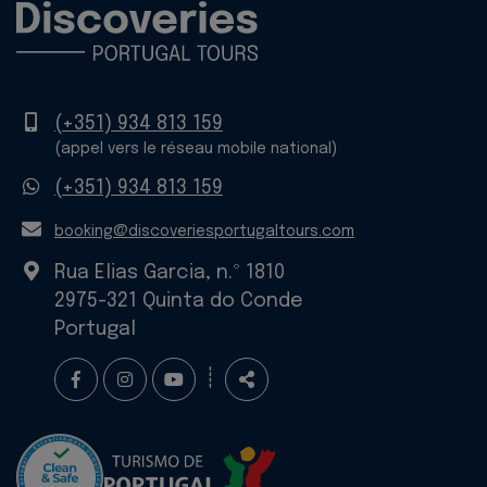
Téléphone
(+351) 934 813 159
portable
(appel vers le réseau mobile national)
WhatsApp
(+351) 934 813 159
E-
booking@discoveriesportugaltours.com
mail
Rua Elias Garcia, n.º 1810
2975-321 Quinta do Conde
Portugal
Suivez-
Partager
┊
nous