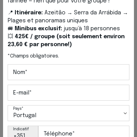
l'année — rien que pour votre groupe !
📍
Itinéraire:
Azeitão → Serra da Arrábida →
Plages et panoramas uniques
🚐
Minibus exclusif:
jusqu’à 18 personnes
💥
425€ / groupe (soit seulement environ
Mercedes Classe V / VITO
23,60 € par personne!)
Location de van avec chauffeur
*Champs obligatoires.
Passagers : de 4 à 8 passagers
Bagages : 6 grands sacs et 4 petits sacs
Nom*
Climatisation et USB
Possibilité d'internet et d'eau à bord, ainsi que d'autres
E-mail*
commodités, sur demande.
Pays*
LIVRE
Indicatif
Téléphone*